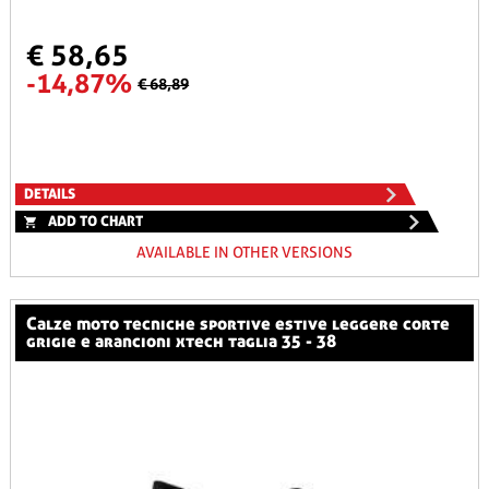
€ 58,65
-14,87%
€ 68,89
DETAILS
ADD TO CHART
AVAILABLE IN OTHER VERSIONS
calze moto tecniche sportive estive leggere corte
grigie e arancioni xtech taglia 35 - 38