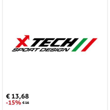
€ 13,68
-15%
€ 16