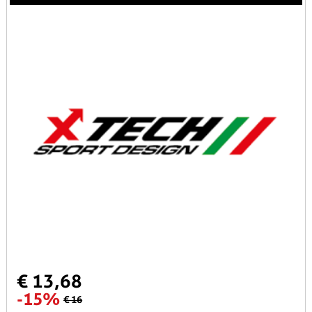
€ 13,68
-15%
€ 16