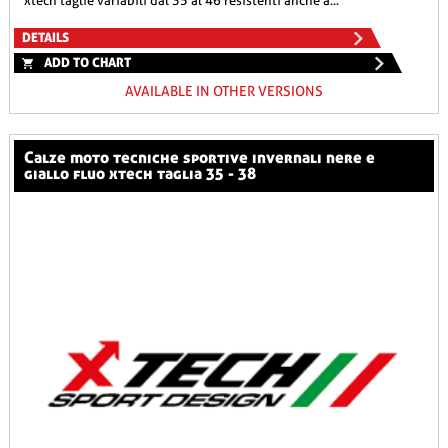
xtech taglie variabili dal 35 al 46 resistenti anche a...
DETAILS
ADD TO CHART
AVAILABLE IN OTHER VERSIONS
calze moto tecniche sportive invernali nere e
giallo fluo xtech taglia 35 - 38