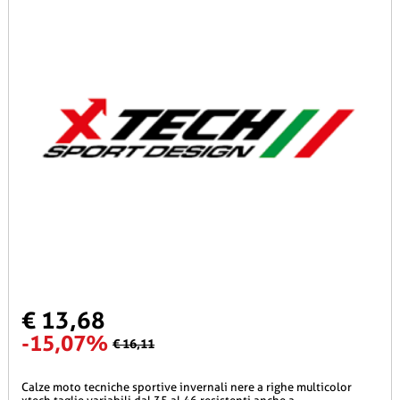
€ 13,68
-15,07%
€ 16,11
calze moto tecniche sportive invernali nere a righe multicolor