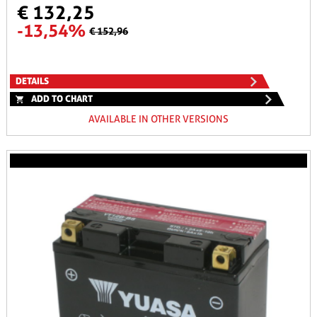
€ 132,25
-13,54%
€ 152,96
DETAILS
ADD TO CHART
AVAILABLE IN OTHER VERSIONS