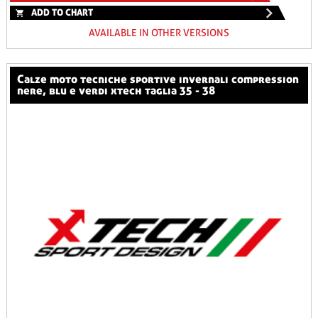
ADD TO CHART
AVAILABLE IN OTHER VERSIONS
calze moto tecniche sportive invernali compression
nere, blu e verdi xtech taglia 35 - 38