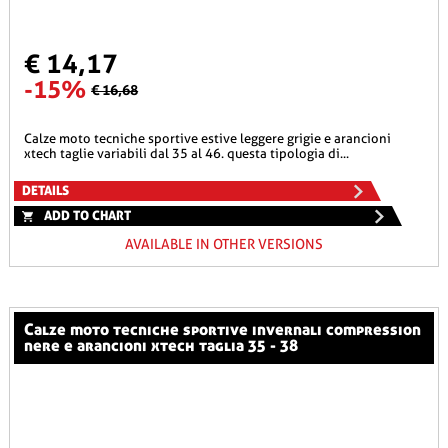
€ 14,17
-15%
€ 16,68
calze moto tecniche sportive estive leggere grigie e arancioni
xtech taglie variabili dal 35 al 46. questa tipologia di...
DETAILS
ADD TO CHART
AVAILABLE IN OTHER VERSIONS
calze moto tecniche sportive invernali compression
nere e arancioni xtech taglia 35 - 38