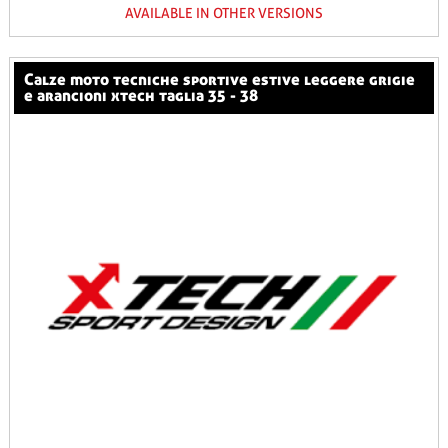
AVAILABLE IN OTHER VERSIONS
calze moto tecniche sportive estive leggere grigie
e arancioni xtech taglia 35 - 38