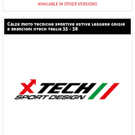
AVAILABLE IN OTHER VERSIONS
calze moto tecniche sportive estive leggere grigie
e arancioni xtech taglia 35 - 38