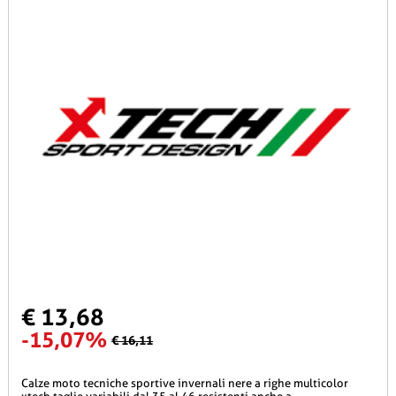
€ 13,68
-15,07%
€ 16,11
calze moto tecniche sportive invernali nere a righe multicolor