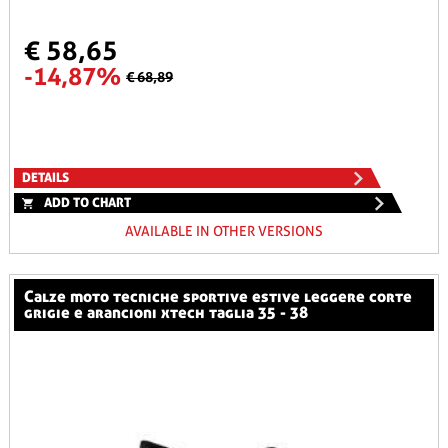
€ 58,65
-14,87%
€ 68,89
DETAILS
ADD TO CHART
AVAILABLE IN OTHER VERSIONS
calze moto tecniche sportive estive leggere corte
grigie e arancioni xtech taglia 35 - 38