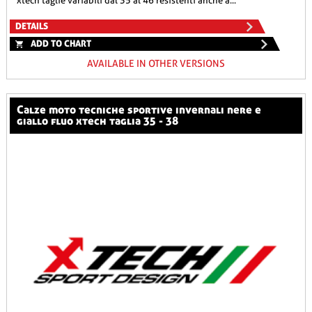
xtech taglie variabili dal 35 al 46 resistenti anche a...
DETAILS
ADD TO CHART
AVAILABLE IN OTHER VERSIONS
calze moto tecniche sportive invernali nere e
giallo fluo xtech taglia 35 - 38