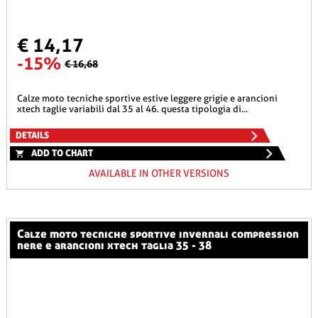
€ 14,17
-15%
€ 16,68
calze moto tecniche sportive estive leggere grigie e arancioni
xtech taglie variabili dal 35 al 46. questa tipologia di...
DETAILS
ADD TO CHART
AVAILABLE IN OTHER VERSIONS
calze moto tecniche sportive invernali compression
nere e arancioni xtech taglia 35 - 38