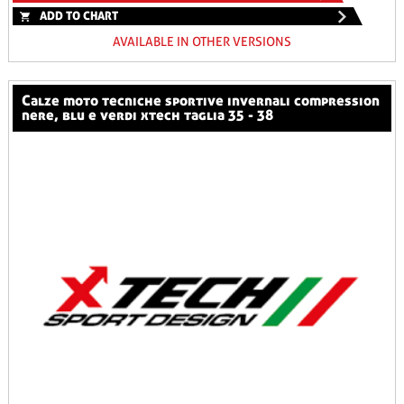
ADD TO CHART
AVAILABLE IN OTHER VERSIONS
calze moto tecniche sportive invernali compression
nere, blu e verdi xtech taglia 35 - 38