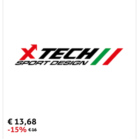
€ 13,68
-15%
€ 16