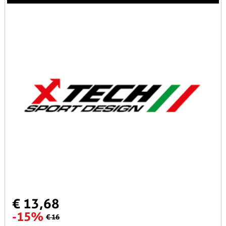
€ 13,68
-15%
€ 16