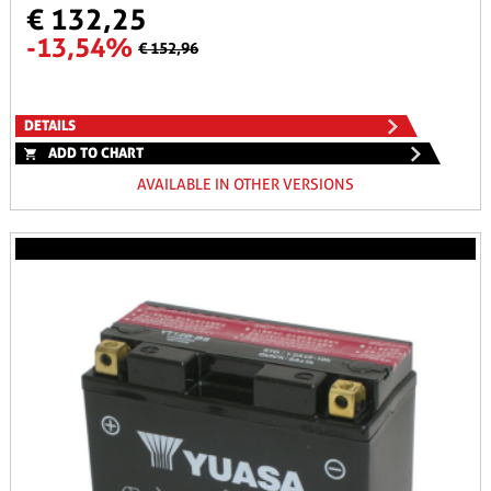
€ 132,25
-13,54%
€ 152,96
DETAILS
ADD TO CHART
AVAILABLE IN OTHER VERSIONS