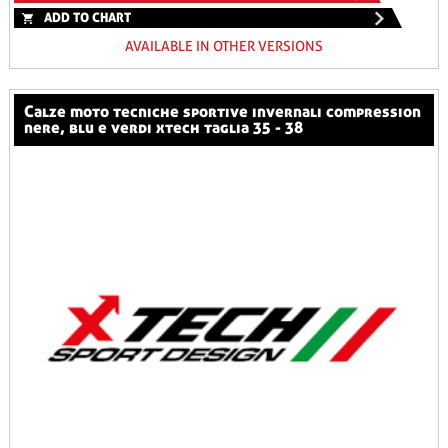
ADD TO CHART
AVAILABLE IN OTHER VERSIONS
calze moto tecniche sportive invernali compression
nere, blu e verdi xtech taglia 35 - 38