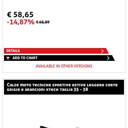
€ 58,65
-14,87%
€ 68,89
DETAILS
ADD TO CHART
AVAILABLE IN OTHER VERSIONS
calze moto tecniche sportive estive leggere corte
grigie e arancioni xtech taglia 35 - 38