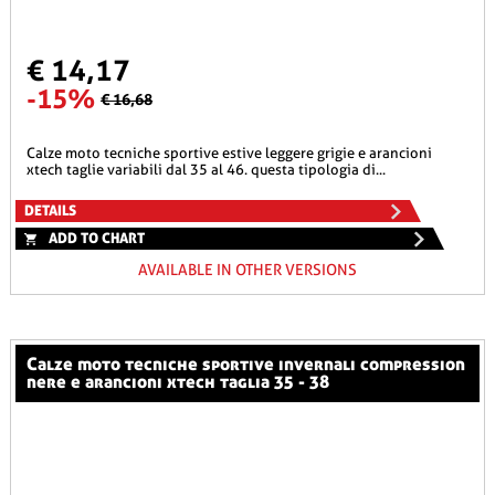
€ 14,17
-15%
€ 16,68
calze moto tecniche sportive estive leggere grigie e arancioni
xtech taglie variabili dal 35 al 46. questa tipologia di...
DETAILS
ADD TO CHART
AVAILABLE IN OTHER VERSIONS
calze moto tecniche sportive invernali compression
nere e arancioni xtech taglia 35 - 38