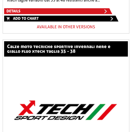
xtech taglie variabili dal 35 al 46 resistenti anche a...
DETAILS
ADD TO CHART
AVAILABLE IN OTHER VERSIONS
calze moto tecniche sportive invernali nere e
giallo fluo xtech taglia 35 - 38