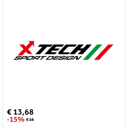
€ 13,68
-15%
€ 16