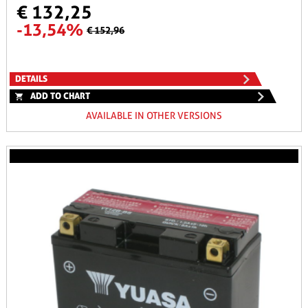
€ 132,25
-13,54%
€ 152,96
DETAILS
ADD TO CHART
AVAILABLE IN OTHER VERSIONS