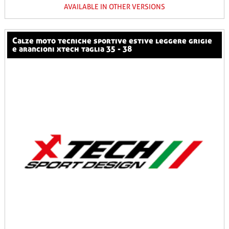
AVAILABLE IN OTHER VERSIONS
calze moto tecniche sportive estive leggere grigie
e arancioni xtech taglia 35 - 38