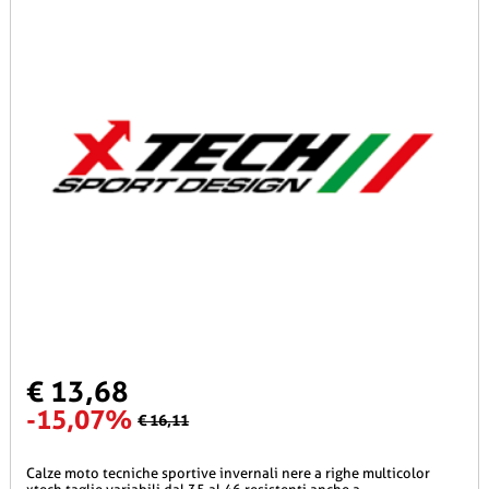
€ 13,68
-15,07%
€ 16,11
calze moto tecniche sportive invernali nere a righe multicolor