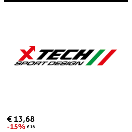
€ 13,68
-15%
€ 16