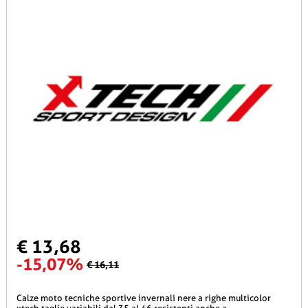
€ 13,68
-15,07%
€ 16,11
calze moto tecniche sportive invernali nere a righe multicolor