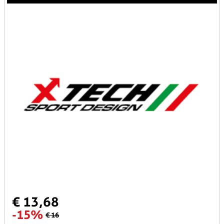
€ 13,68
-15%
€ 16