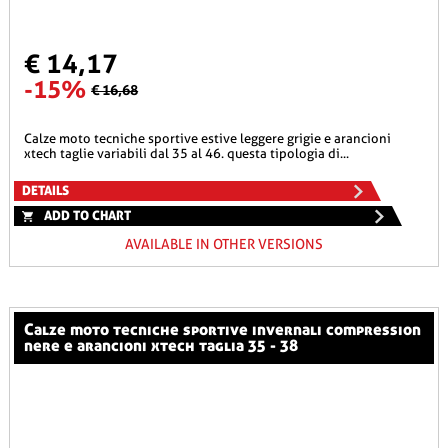
€ 14,17
-15%
€ 16,68
calze moto tecniche sportive estive leggere grigie e arancioni
xtech taglie variabili dal 35 al 46. questa tipologia di...
DETAILS
ADD TO CHART
AVAILABLE IN OTHER VERSIONS
calze moto tecniche sportive invernali compression
nere e arancioni xtech taglia 35 - 38