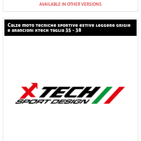
AVAILABLE IN OTHER VERSIONS
calze moto tecniche sportive estive leggere grigie
e arancioni xtech taglia 35 - 38