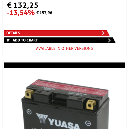
€ 132,25
-13,54%
€ 152,96
DETAILS
ADD TO CHART
AVAILABLE IN OTHER VERSIONS