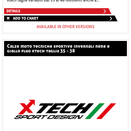
xtech taglie variabili dal 35 al 46 resistenti anche a...
DETAILS
ADD TO CHART
AVAILABLE IN OTHER VERSIONS
calze moto tecniche sportive invernali nere e
giallo fluo xtech taglia 35 - 38