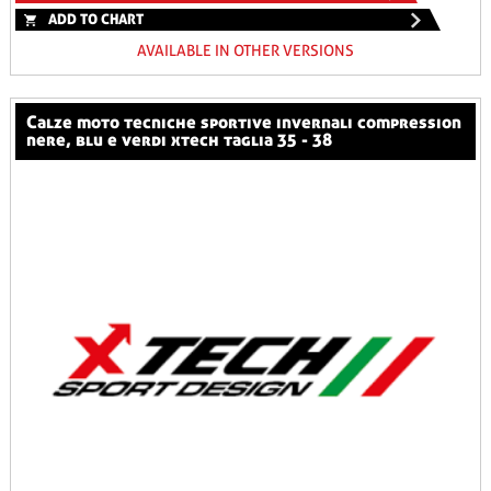
ADD TO CHART
AVAILABLE IN OTHER VERSIONS
calze moto tecniche sportive invernali compression
nere, blu e verdi xtech taglia 35 - 38