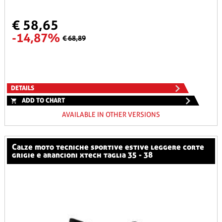
€ 58,65
-14,87%
€ 68,89
DETAILS
ADD TO CHART
AVAILABLE IN OTHER VERSIONS
calze moto tecniche sportive estive leggere corte
grigie e arancioni xtech taglia 35 - 38