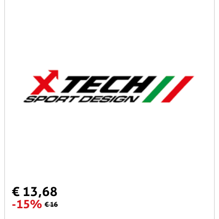
€ 13,68
-15%
€ 16