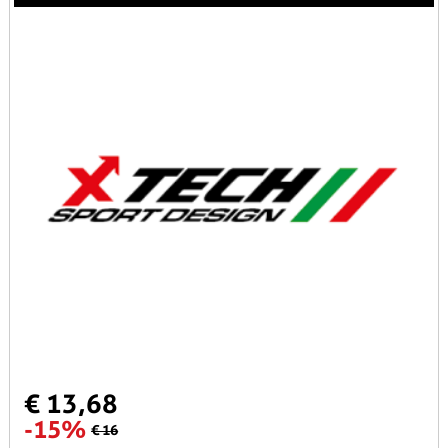
€ 13,68
-15%
€ 16