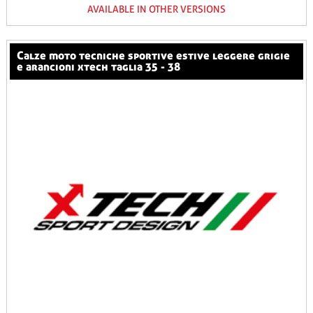
AVAILABLE IN OTHER VERSIONS
calze moto tecniche sportive estive leggere grigie
e arancioni xtech taglia 35 - 38