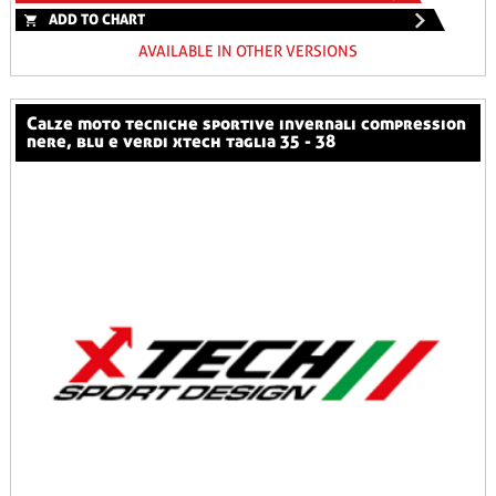
ADD TO CHART
AVAILABLE IN OTHER VERSIONS
calze moto tecniche sportive invernali compression
nere, blu e verdi xtech taglia 35 - 38