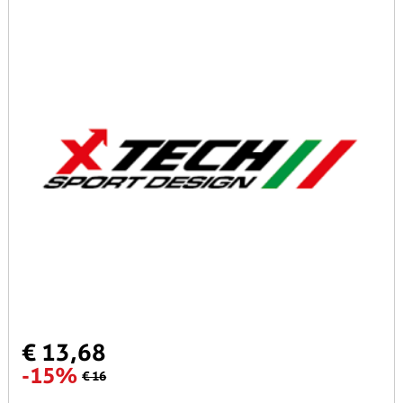
€ 13,68
-15%
€ 16