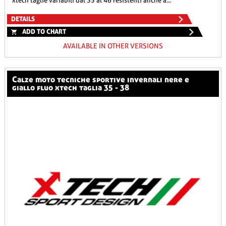
xtech taglie variabili dal 35 al 46 resistenti anche a...
DETAILS
ADD TO CHART
AVAILABLE IN OTHER VERSIONS
calze moto tecniche sportive invernali nere e
giallo fluo xtech taglia 35 - 38