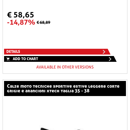
€ 58,65
-14,87%
€ 68,89
DETAILS
ADD TO CHART
AVAILABLE IN OTHER VERSIONS
calze moto tecniche sportive estive leggere corte
grigie e arancioni xtech taglia 35 - 38