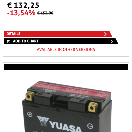
€ 132,25
-13,54%
€ 152,96
DETAILS
ADD TO CHART
AVAILABLE IN OTHER VERSIONS