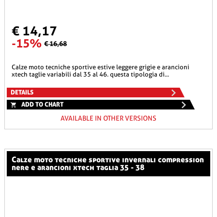
€ 14,17
-15%
€ 16,68
calze moto tecniche sportive estive leggere grigie e arancioni
xtech taglie variabili dal 35 al 46. questa tipologia di...
DETAILS
ADD TO CHART
AVAILABLE IN OTHER VERSIONS
calze moto tecniche sportive invernali compression
nere e arancioni xtech taglia 35 - 38