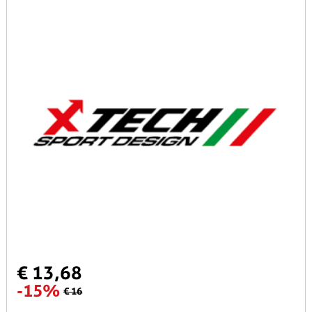
€ 13,68
-15%
€ 16