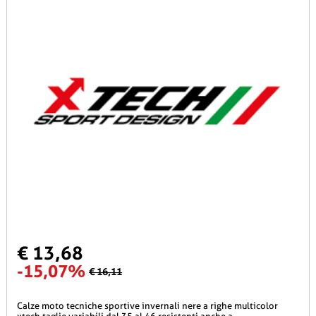
€ 13,68
-15,07%
€ 16,11
calze moto tecniche sportive invernali nere a righe multicolor