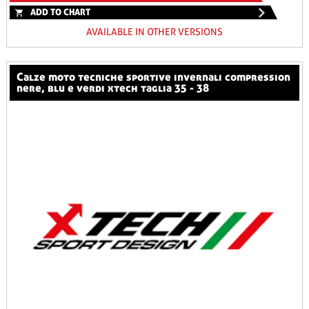
ADD TO CHART
AVAILABLE IN OTHER VERSIONS
calze moto tecniche sportive invernali compression
nere, blu e verdi xtech taglia 35 - 38