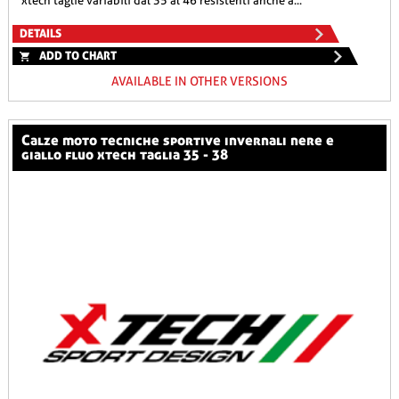
xtech taglie variabili dal 35 al 46 resistenti anche a...
DETAILS
ADD TO CHART
AVAILABLE IN OTHER VERSIONS
calze moto tecniche sportive invernali nere e
giallo fluo xtech taglia 35 - 38