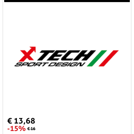
€ 13,68
-15%
€ 16