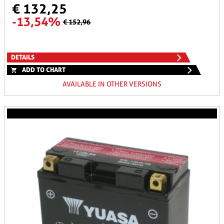
€ 132,25
-13,54%
€ 152,96
DETAILS
ADD TO CHART
AVAILABLE IN OTHER VERSIONS