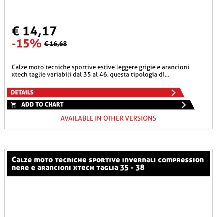
€ 14,17
-15%
€ 16,68
calze moto tecniche sportive estive leggere grigie e arancioni
xtech taglie variabili dal 35 al 46. questa tipologia di...
DETAILS
ADD TO CHART
AVAILABLE IN OTHER VERSIONS
calze moto tecniche sportive invernali compression
nere e arancioni xtech taglia 35 - 38