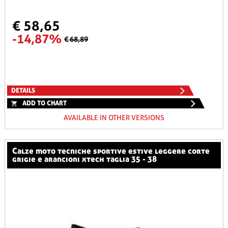
€ 58,65
-14,87%
€ 68,89
DETAILS
ADD TO CHART
AVAILABLE IN OTHER VERSIONS
calze moto tecniche sportive estive leggere corte
grigie e arancioni xtech taglia 35 - 38