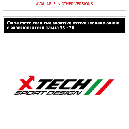
AVAILABLE IN OTHER VERSIONS
calze moto tecniche sportive estive leggere grigie
e arancioni xtech taglia 35 - 38