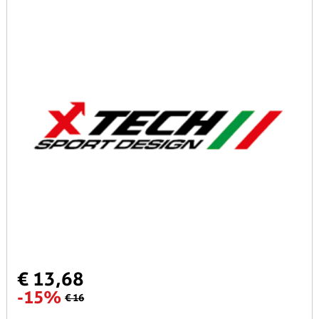
€ 13,68
-15%
€ 16