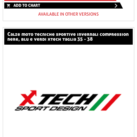
ADD TO CHART
AVAILABLE IN OTHER VERSIONS
calze moto tecniche sportive invernali compression
nere, blu e verdi xtech taglia 35 - 38