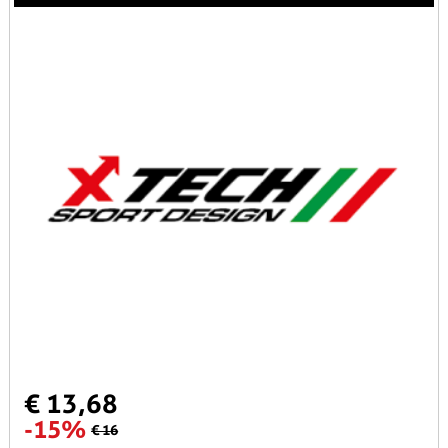
€ 13,68
-15%
€ 16