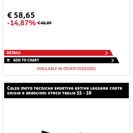
€ 58,65
-14,87%
€ 68,89
DETAILS
ADD TO CHART
AVAILABLE IN OTHER VERSIONS
calze moto tecniche sportive estive leggere corte
grigie e arancioni xtech taglia 35 - 38