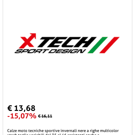
€ 13,68
-15,07%
€ 16,11
calze moto tecniche sportive invernali nere a righe multicolor