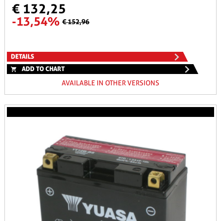
€ 132,25
-13,54%
€ 152,96
DETAILS
ADD TO CHART
AVAILABLE IN OTHER VERSIONS