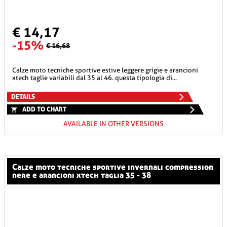
€ 14,17
-15%
€ 16,68
calze moto tecniche sportive estive leggere grigie e arancioni
xtech taglie variabili dal 35 al 46. questa tipologia di...
DETAILS
ADD TO CHART
AVAILABLE IN OTHER VERSIONS
calze moto tecniche sportive invernali compression
nere e arancioni xtech taglia 35 - 38