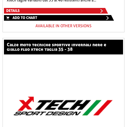
xtech taglie variabili dal 35 al 46 resistenti anche a...
DETAILS
ADD TO CHART
AVAILABLE IN OTHER VERSIONS
calze moto tecniche sportive invernali nere e
giallo fluo xtech taglia 35 - 38