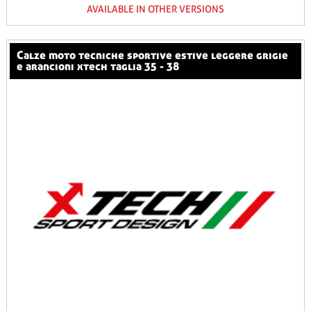
AVAILABLE IN OTHER VERSIONS
calze moto tecniche sportive estive leggere grigie
e arancioni xtech taglia 35 - 38